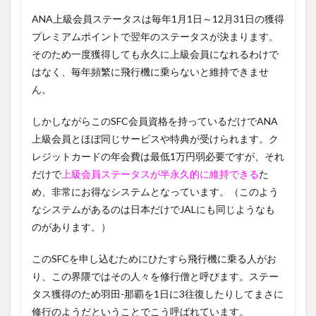
ANA上級会員ステータスは毎年1月1日～12月31日の獲得
プレミアムポイントで翌年のステータスが決まります。
そのため一度獲得しても永久に上級会員になれるわけで
はなく、毎年頻繁に飛行機に乗らないと維持できませ
ん。
しかしながらこのSFC会員資格を持っているだけでANA
上級会員とほぼ同じサービスや特典が受けられます。ク
レジットカードの年会費は最低1万円弱必要ですが、それ
だけで
上級会員ステータスが半永久的に維持できる
た
め、非常にお得なシステムとなっています。（このよう
なシステムがあるのは日本だけでJALにも同じようなも
のがあります。）
このSFCを申し込むためにひたすら飛行機に乗る人がお
り、この界隈ではその人々を修行僧と呼びます。ステー
タス獲得のため羽田-那覇を1日に3往復したりしてまさに
修行のようだということでこう呼ばれています。