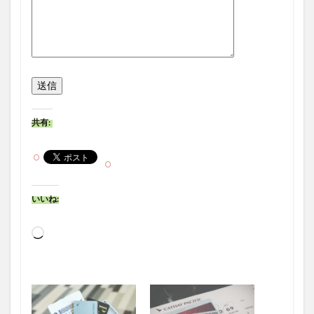
共有:
いいね:
読
み
込
み
中…