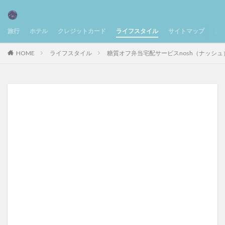
旅行
ホテル
クレジットカード
ライフスタイル
サイトマップ
お
HOME
ライフスタイル
糖質オフ弁当宅配サービスnosh（ナッシ