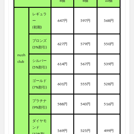
6個
8個
10個
レギュラ
ー
647円
597円
568円
(初期)
ブロンズ
627円
579円
550円
(3%割引)
nush
シルバー
club
614円
567円
539円
(5%割引)
ゴールド
601円
555円
528円
(7%割引)
プラチナ
588円
543円
516円
(9%割引)
ダイヤモ
ンド
569円
525円
499円
(12%割