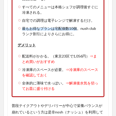
すべてのメニューは本格シェフが調理後すぐに
冷凍される。
自宅での調理は電子レンジで解凍するだけ。
最もお得なプランは宅配個数10個
。nush club
ランク割引によりさらにお得に。
デメリット
配送料がかかる。（東京23区で1,056円）
⇒ま
とめ買いがおすすめ
冷凍庫のスペースが必要。
⇒冷凍庫のスペース
を確認しておく
全体的に薄味で水っぽい。
⇒解凍後水気を切っ
てお皿に盛り付ける
普段テイクアウトやデリバリーが中心で栄養バランスが
崩れているという方は是非nosh（ナッシュ）を利用して