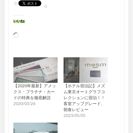
いいね:
読
み
込
み
中…
【2020年最新】アメッ
【ホテル宿泊記】メズ
クス・プラチナ・カー
ム東京オートグラフコ
ドの特典を徹底解説
レクションに宿泊！！
2020/03/26
客室アップグレード、
朝食レビュー
2023/05/05