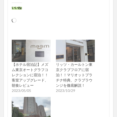
いいね:
読
み
込
み
中…
【ホテル宿泊記】メズ
リッツ・カールトン東
ム東京オートグラフコ
京クラブフロアに宿
レクションに宿泊！！
泊！！マリオットプラ
客室アップグレード、
チナ特典、クラブラウ
朝食レビュー
ンジを徹底解説！
2023/05/05
2023/10/29