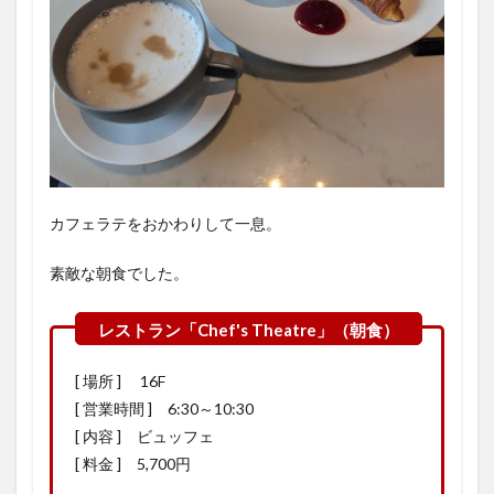
カフェラテをおかわりして一息。
素敵な朝食でした。
[ 場所 ] 16F
[ 営業時間 ] 6:30～10:30
[ 内容 ] ビュッフェ
[ 料金 ] 5,700円